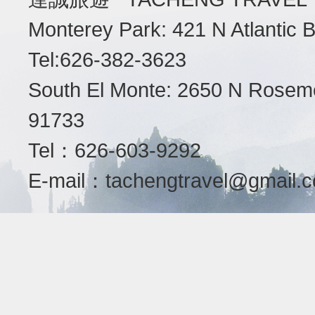
Monterey Park: 421 N Atlantic
Tel:626-382-3623
South El Monte: 2650 N Roseme
91733
Tel：626-603-9292
E-mail：
tachengtravel@gmail.