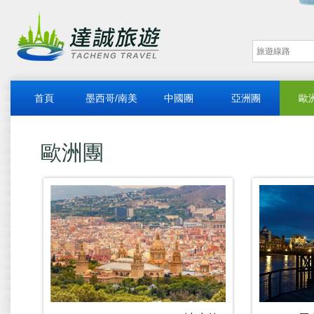
首頁
墨西哥/南美
中國團
亞洲團
歐
歐洲團