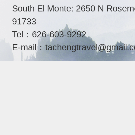
South El Monte: 2650 N Roseme
91733
Tel：626-603-9292
E-mail：
tachengtravel@gmail.