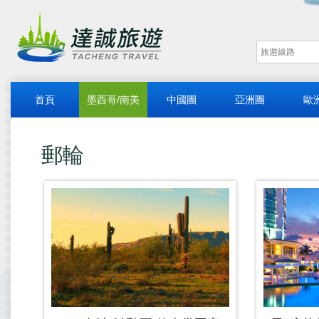
首頁
墨西哥/南美
中國團
亞洲團
歐
郵輪