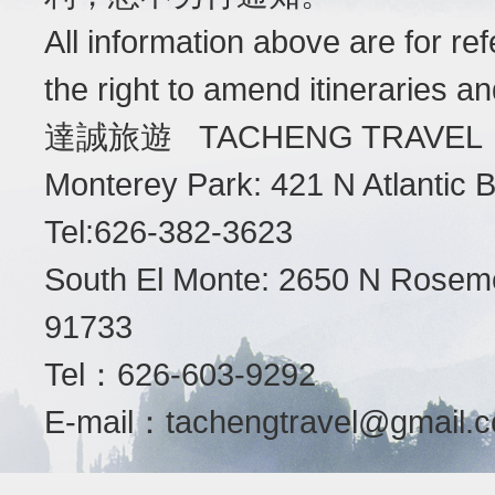
All information above are for r
the right to amend itineraries a
達誠旅遊 TACHENG TRAVEL
Monterey Park: 421 N Atlantic
Tel:626-382-3623
South El Monte: 2650 N Roseme
91733
Tel：626-603-9292
E-mail：
tachengtravel@gmail.