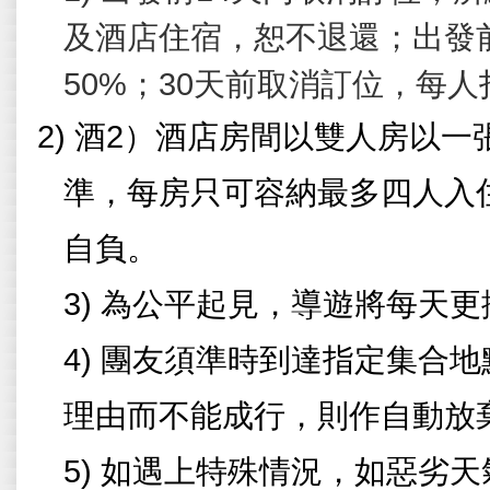
及酒店住宿，恕不退還；出發
50%
；
30
天前取消訂位，每人
2)
酒2）酒
店房間以雙人房以一
準，每房只可容納最多四人入
自負。
3)
為公平起見，導遊將每天更
4)
團友須準時到達指定集合地
理由而不能成行，則作自動放
5)
如遇上特殊情況，如惡劣天