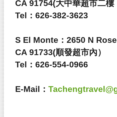
CA 91754(大中華超市
Tel：626-382-3623
S El Monte：2650 N Rose
CA 91733(順發超市內）
Tel：626-554-0966
E-Mail：
Tachengtravel@