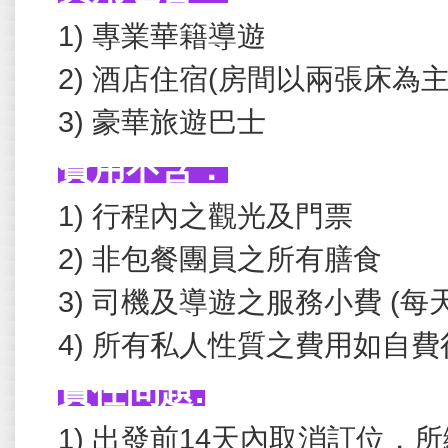
1) 專業華籍導遊
2)
酒店住宿
(
房間以兩張床為
3)
豪華旅遊巴士
費用不含：
1) 行程內之觀光及門票
2)
非包餐團員之所有膳食
3)
司機及導遊之服務小費
(
每
4)
所有私人性質之費用如自費
責任問題
:
1) 出發前
14
天內取消訂位，所