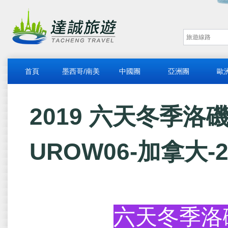
首頁
墨西哥/南美
中國團
亞洲團
歐
2019 六天冬季洛磯山
UROW06-加拿大-2
六天冬季洛磯