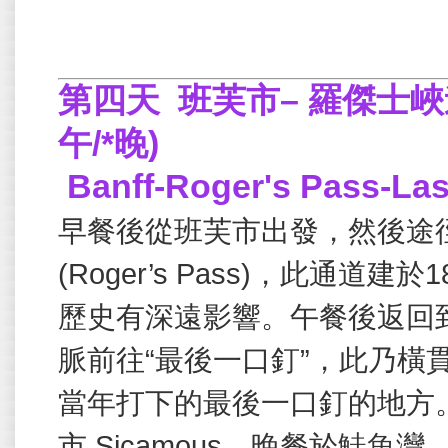
第四天
班芙市– 羅傑士峽
午
/*
晚
)
Banff-Roger's Pass-Las
早餐後從班芙市出發，然後途
(Roger
’
s Pass)
，此通道建於
1
歷史有深遠影響。午餐後返回
脈前往“最後一口釘”，此乃橫
當年打下的最後一口釘的地方
市
Sicamous
，晚餐於鮭魚灣