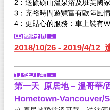
2：
送硫磺山溫泉浴及班芙國
3：
充裕時間遊覽富有歐陸風情
4：
更貼心的服務：車上裝有W
出團時間：
2018/10/26 - 2019/
行程介紹：
第一天
原居地 – 溫哥華
/
Hometown-Vancouver/Se