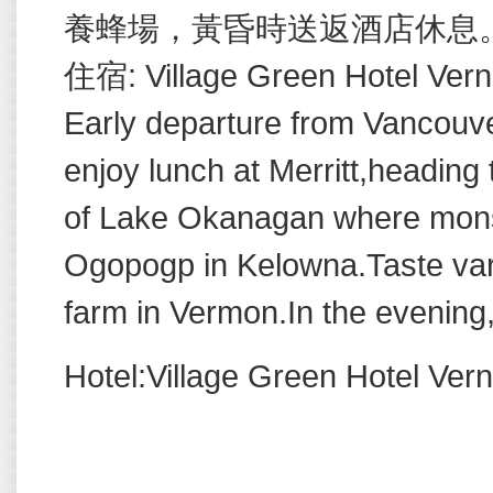
養蜂場，黃昏時送返酒店休息
住宿
: Village Green Hotel Ver
Early departure from Vancouve
enjoy lunch at Merritt,heading 
of Lake Okanagan where monst
Ogopogp in Kelowna.Taste varie
farm in Vermon.In the evening,t
Hotel:Village Green Hotel Vern