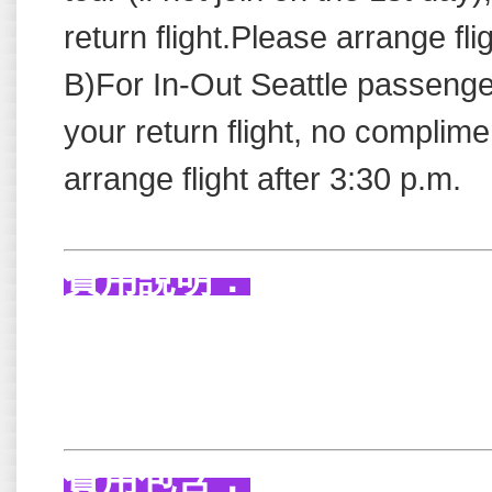
return flight.Please arrange fli
B)For In-Out Seattle passengers
your return flight, no complim
arrange flight after 3:30 p.m.
費用說明：
費用包含：