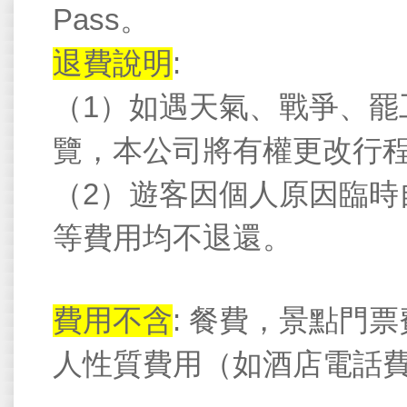
Pass
。
退費說明
:
（
1
）如遇天氣、戰爭、罷
覽
，本公司將有權更改行
（
2
）遊客因個人原因臨時
等費用均不退還。
費用不含
:
餐費，景點門票
人性質費用（如酒店電話