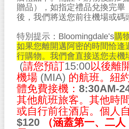
贈品），如指定禮品兌換完畢
後，我們將送您前往機場或碼
Bloomingdale's
特別提示：
購
如果您離開邁阿密的時間恰逢
行購物。我們會直接送您去機
(
請您預訂
15:00
以後離
機場
(MIA)
的航班。紐
體免費接機：
8:30AM-2
其他航班旅客。其他時
或自行前往酒店。個人
$120
（涵蓋第一、二人