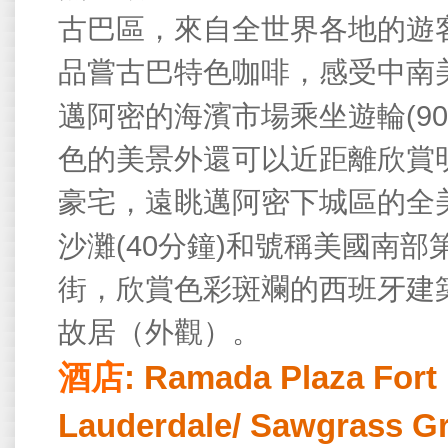
古巴區，來自全世界各地的遊
品嘗古巴特色咖啡，感受中南
(90
邁阿密的海濱市場乘坐遊輪
色的美景外還可以近距離欣賞
豪宅，遠眺邁阿密下城區的全
(40
)
沙灘
分鐘
和號稱美國南部
街，欣賞色彩斑斕的西班牙建
故居（外觀）。
酒店
: Ramada Plaza Fort
Lauderdale/ Sawgrass Gra