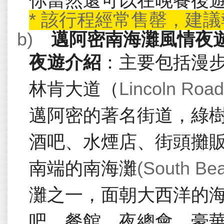
你當然還可以在晚餐後
*
該行程經常售罄，建議
b)
邁阿密南海灘風情夜
夜遊介紹
：主要包括漫
林肯大道（
Lincoln Road
邁阿密的著名街道，綠
酒吧、水煙店、街頭攤
南端的南海灘
(South Be
灘之一，面朝大西洋的
吧、餐館、夜總會、豪