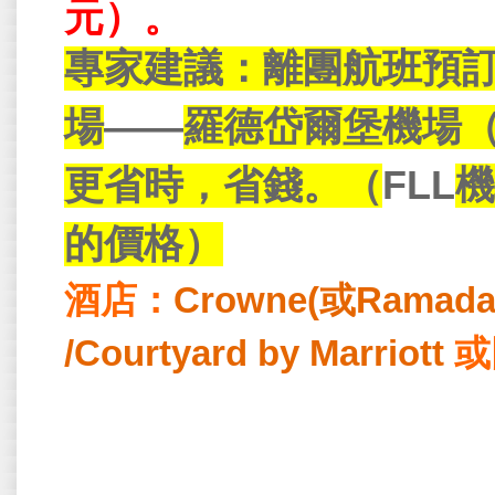
元）。
專家建議：離團航班預
場
——
羅德岱爾堡機場
更省時，省錢。（
FLL
機
的價格）
酒店：
Crowne(
或
Ramada)
/Courtyard by Marriott
或