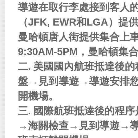
導遊在取行李處接到客人
（
JFK, EWR
和
LGA
）
提
曼哈頓唐人街提供集合上
9:30AM-5PM
，曼哈頓集
二
.
美國國內航班抵達後的
盤
→
見到導遊
→
導遊安排
開機場。
三
.
國際航班抵達後的程序
→
海關檢查
→
見到導遊
→