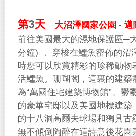
第
3
天
-
大沼澤國家公園
邁
─
前往美國最大的濕地保護區
)
分鐘
，
穿梭在鱷魚密佈的沼
時您可以欣賞精彩的珍稀動物
活鱷魚。珊瑚閣，這裏的建築
“
”
為
萬國住宅建築博物館
。鬱
的豪華宅邸以及美國地標建築
的十八洞高爾夫球場和獨具古
無不傾倒陶醉在這詩意後花園