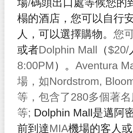
場
/
碼頭出口處等候您的
榻的酒店，您可以自行
人，可以選擇購物。
您
或者
Dolphin Mall
（
$20/
8:00PM
）。
Aventura Ma
場，如
Nordstrom, Bloom
等，包含了
280
多個著名
等
;
Dolphin Mall
是邁阿
前到達
MIA
機場的客人或