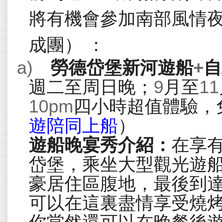
將有機會參加南部風情
成團）
：
a)
勞德岱堡新河遊船
+
自
週二至周日晚；
9
月至
11
10pm
四小時超值體驗，
遊陪同上船
）
遊船晚宴秀介紹：
在享
岱堡，乘坐大型觀光遊
豪居住區腹地，最後到
可以在這裏盡情享受燒