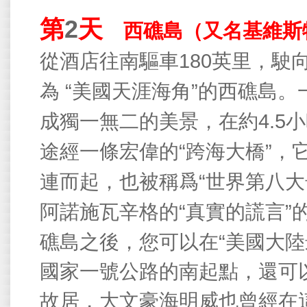
第
2
天
西礁島（又名基維斯
180
從酒店往南驅車
英里，駛
“
”
為
美國天涯海角
的西礁島。
4.5
成獨一無二的美景，在約
小
“
”
途經一條宏偉的
跨海大橋
，
“
連而起，也被稱爲
世界第八大
“
”
阿諾施瓦辛格的
真實的謊言
“
礁島之後，您可以在
美國大陸
國家一號公路的南起點，還可
故居，大文豪海明威也曾經在