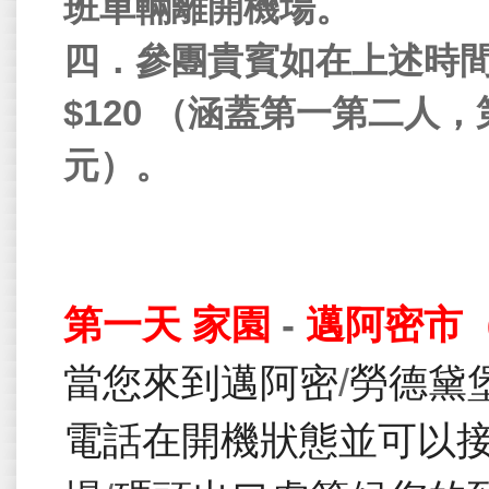
班車輛離開機場。
四
．
參團貴賓如在上述時
$120
（
涵蓋第一第二人
，
元
）
。
第一天
家園
-
邁阿密市
當您來到邁阿密
/
勞德黛
電話在開機狀態並可以