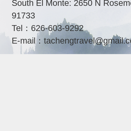
South El Monte: 2650 N Roseme
91733
Tel：626-603-9292
E-mail：
tachengtravel@gmail.