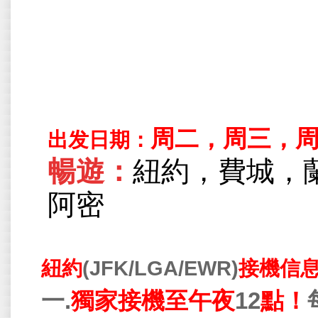
周二，周三，
出发日期：
暢遊：
紐約，費城，
阿密
(JFK/LGA/EWR)
紐約
接機信
一
.
獨家接機至午夜
12
點！