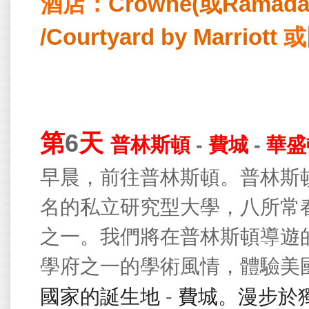
酒店：
Crowne(
或
Ramada)
/Courtyard by Marriott
或
第
6
天
-
-
普林斯頓
費城
華盛
早晨，前往普林斯頓。普林斯
名的私立研究型大學，八所常
之一。我們將在普林斯頓導遊
學府之一的學術風情，體驗美
-
國家的誕生地
費城。漫步於