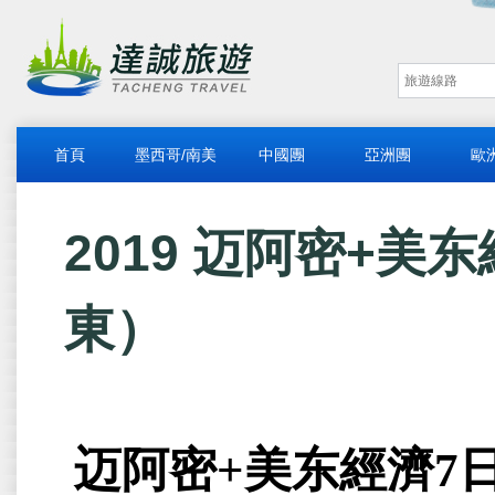
首頁
墨西哥/南美
中國團
亞洲團
歐
2019 迈阿密+美东
東）
迈阿密+美东經濟7