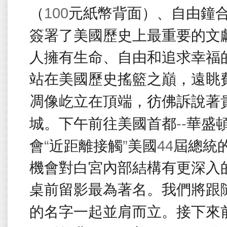
100
（
元紙幣背面）、自由鐘
簽署了美國歷史上最重要的文
人擁有生命、自由和追求幸福
站在美國歷史搖籃之巔，遠眺
凋像屹立在頂端，彷佛訴說著
--
城。下午前往美國首都
華盛
“
”
44
會
近距離接觸
美國
屆總統
機會對白宮內部結構有更深入
桌前留影最為著名。我們將跟
的名字一起並肩而立。接下來