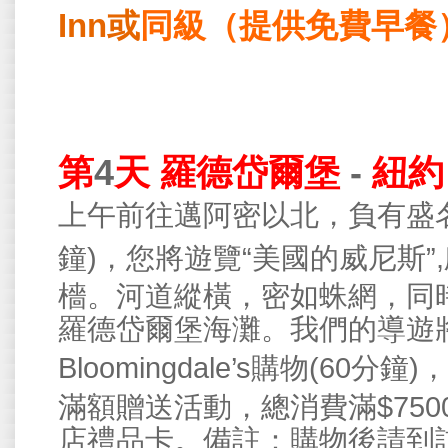
Inn
或
同級（提供免費早餐
第
4
天
羅德岱爾堡
-
紐約
上午前往邁阿密以北，負有盛
)
“
”,
鐘
，您將遊覽
美國的威尼斯
檣。河道縱橫，密如蛛網，同
羅德岱爾堡海灘。我們的導遊
Bloomingdale’s
(
60
)
購物
分鐘
，
$750
滿額贈送活動，總消費滿
店禮品卡。備註：購物後請到