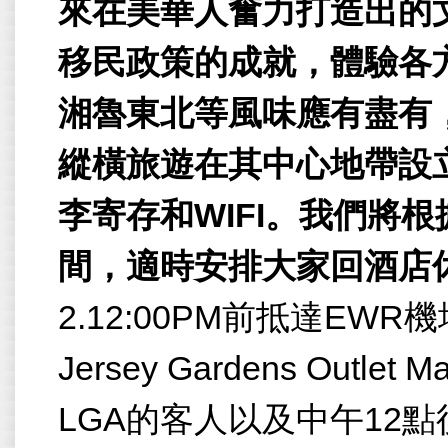
來在美華人奮力打造出的
移民政策的成就，體驗各
湘魯東北等風味應有盡有
縱橫旅遊在其中心地帶設
李寄存和
WIFI
。我們將根
間，適時安排大家回酒店
2.12:00PM
前抵達
EWR
機
Jersey Gardens Outlet Ma
LGA
的客人以及中午
12
點