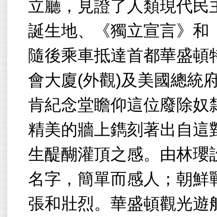
立廳，見證了人類現代民
誕生地、《獨立宣言》和
隨後乘車抵達首都華盛頓
會大廈
(
外觀
)
及美國總統
肯紀念堂瞻仰這位廢除奴
精美的牆上鐫刻著出自這
生醍醐灌頂之感。由林瓔
名字，簡單而感人；朝鮮
張和壯烈。華盛頓觀光遊