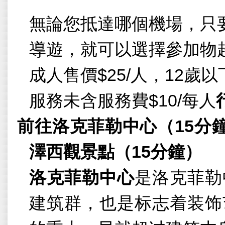
無論您抵達哪個機場，只
導遊，就可以選擇參加物
成人售價
$25/
人，
12
歲以
服務未含服務費
$10/
每人
前往洛克菲勒中心（
15
分
澤西觀景點（
15
分鐘
）
洛克菲勒中心
是洛克菲勒
建筑群，也是标志着装饰