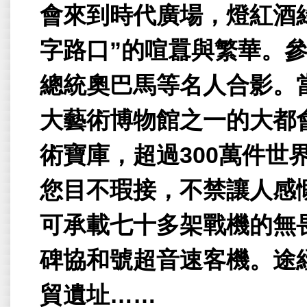
會來到時代廣場，燈紅酒
字路口
”
的喧囂與繁華。
總統奧巴馬等名人合影。
大藝術博物館之一的大都
術寶庫，超過
300
萬件世
您目不瑕接，不禁讓人感
可承載七十多架戰機的無
碑協和號超音速客機。途
貿遺址
……