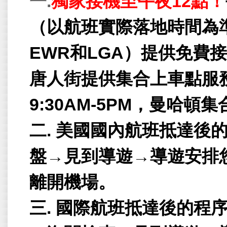
一
.
獨家接機至午夜
12
點！
（
以航班實際落地時間為
EWR
和
LGA
）
提供免費接
唐人街提供集合上車點服
9:30AM-5PM
，曼哈頓集
二
.
美國國內航班抵達後
盤
→
見到導遊
→
導遊安排
離開機場。
三
.
國際航班抵達後的程