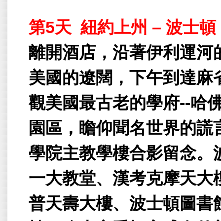
第
5
天
紐約上州
–
波士頓
離開酒店，沿著伊利運河
美國的遼闊，下午到達麻
觀美國最古老的學府
--
哈
園區，瞻仰聞名世界的謊
學院主教學樓合影留念。
一大教堂、漢考克摩天大
普天壽大樓、波士頓圖書