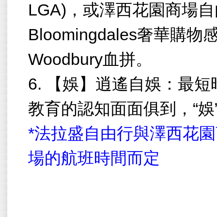
LGA)
，
或澤西花園商場自
Bloomingdales
奢華購物
Woodbury
血拼。
6.
【娛】逍遙自娛：最短
教育的認知面面俱到，
“
娛
*
法拉盛自由行與澤西花園
場的航班時間而定