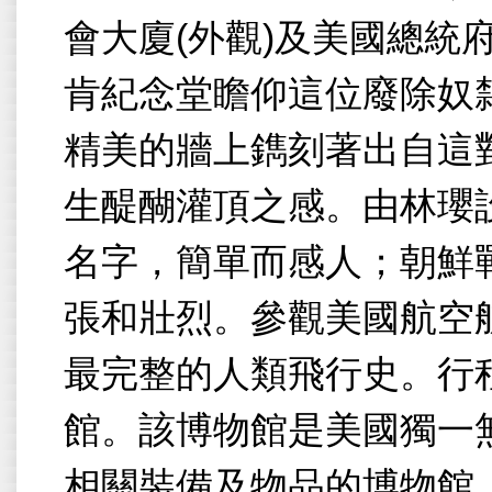
會大廈
(
外觀
)
及美國總統
肯紀念堂瞻仰這位廢除奴
精美的牆上鐫刻著出自這
生醍醐灌頂之感。由林瓔
名字，簡單而感人；朝鮮
張和壯烈。參觀美國航空
最完整的人類飛行史。行
館。該博物館是美國獨一
相關裝備及物品的博物館