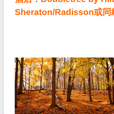
Sheraton/Radisson
或同