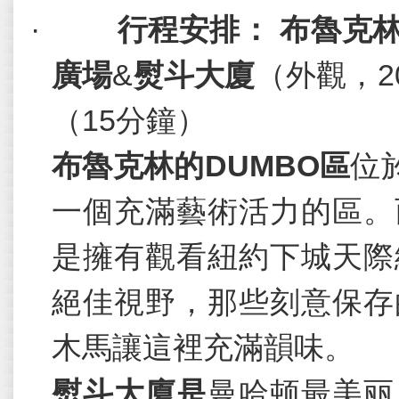
·
行程安排： 布魯克
廣場
&
熨斗大廈
（外觀，
2
（
15
分鐘）
布魯克林的
DUMBO
區
位
一個充滿藝術活力的區。
是擁有觀看紐約下城天際
絕佳視野，那些刻意保存
木馬讓這裡充滿韻味。
熨斗大廈是
曼哈顿最美丽