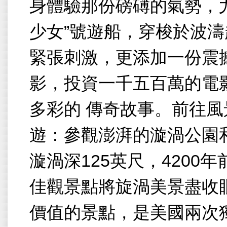
身體驗那份磅礡的氣勢，
少女
”
號遊船，穿梭於波濤
緊張刺激，更添加一份震
影，投資一千五百萬的電
多彩的
傳奇故事。前往風
遊：參觀澎湃的漩渦公園
漩渦深
125
英尺，
4200
年
佳觀景點將旋渦美景盡收
價值的景點，是美國兩次