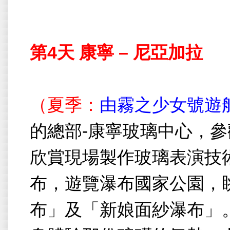
第
4
天
康寧
–
尼亞加拉
（夏季：
由霧之少女號遊
的總部
-
康寧玻璃中心，參
欣賞現場製作玻璃表演技
布，遊覽瀑布國家公園，
布」及「新娘面紗瀑布」