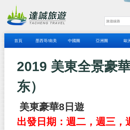
首頁
墨西哥/南美
中國團
亞洲團
歐
2019 美東全景豪華
东）
美東豪華
8
日遊
出發日期：週二，週三，