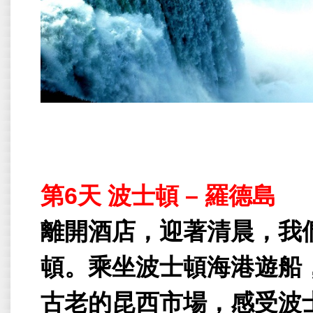
第
6
天
波士頓
–
羅德島
離開酒店，迎著清晨，我
頓。乘坐波士頓海港遊船
古老的昆西市場，感受波