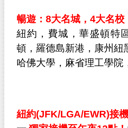
暢遊：
8
大名城，
4
大名校
紐約，費城，華盛頓特
頓，羅德島新港，康州紐
哈佛大學，麻省理工學院
紐約
(JFK/LGA/EWR)
接