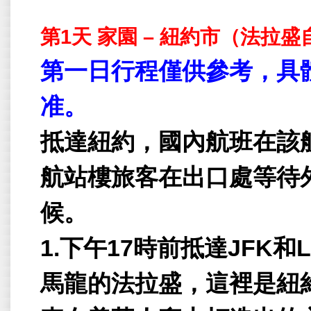
第
1
天
家園
–
紐約市（法拉盛
第一日行程僅供參考，具
准。
抵達紐約，國內航班在該
航站樓旅客在出口處等待
候。
1.下午
17
時前抵達
JFK
和
馬龍的法拉盛，這裡是紐