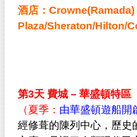
酒店：
Crowne(Ramada)
Plaza/Sheraton/Hilton/C
第
3
天
費城
–
華盛頓特區
（夏季：
由華盛頓遊船開
經修葺的陳列中心，歷史