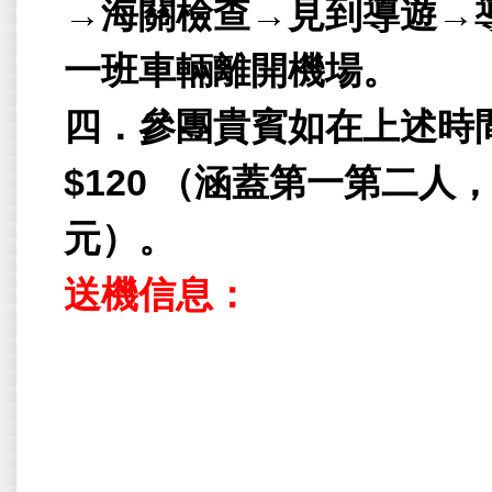
→
海關檢查
→
見到導遊
→
一班車輛離開機場。
四
．
參團貴賓如在上述時
$120
（
涵蓋第一第二人
元
）
。
送機信息：