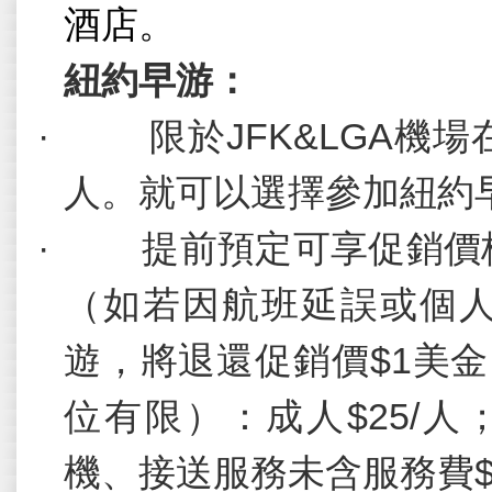
酒店。
紐約早游：
·
限於
JFK&LGA
機場
人。就可以選擇參加紐約
·
提前預定可享促銷價
（如若因航班延誤或個
遊，將退還促銷價
$1
美金
位有限）：成人
$25/
人
機、接送服務未含服務費