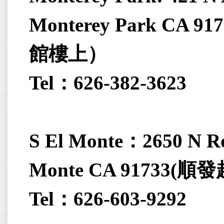
Monterey Park CA 917
館樓上）
Tel
：
626-382-3623
S El Monte
：
2650 N R
Monte CA 91733(
順發
Tel
：
626-603-9292