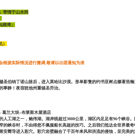
湖」寄情于山水间
」
「马蹄湾」
机）
能会根据实际情况进行微调,敬请以出团通知为准
越圣伯纳丁诺山脉后，进入莫哈比沙漠。形单影隻的约书亚树点缀著浩瀚
的寧静！夜宿犹他州重镇圣乔治。
 – 葛兰大坝–布莱斯木屋酒店
的人工湖之一，鲍伟湖。湖岸线超过3000公里，湖区内足足有96个峡谷
窄的峡谷时，不由得您不佩服船长高超的技巧。之后我们抵达全世界最奇
第安嚮导进入彩穴。彩穴岩壁融合了千百年来风和洪流的侵蚀，呈完美的