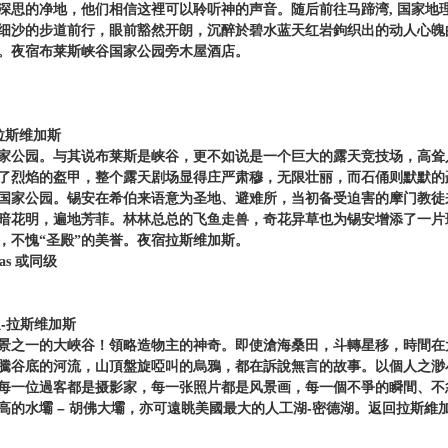
深思的净地，他们相信这裡可以聆听神的声音。随后前往马蹄湾, 国家地
细沙的步道前行，眼前豁然开朗，沉醉於碧水蓝天红岩鉤织出的动人心魄
。夜宿布莱斯峡谷国家公园旁木屋酒店。
拉斯维加斯
家公园。与其说布莱斯是峡谷，更不如说是一个巨大的露天竞技场，高耸
了烈焰的盔甲，整个露天剧场显得庄严肃穆，无限壮丽，而石俑则默默的
国家公园。锡安在希伯来语意为圣地、避难所，当初备受迫害的摩门教徒
暗花明，遍地芳菲。林林总总的飞鱼走兽，奇花异草也为锡安增添了一片
，不愧“圣殿”的美誉。夜宿拉斯维加斯。
egas 或同级
坝-拉斯维加斯
景之一的大峽谷！領略造物主的神奇。即使滄海桑田，斗轉星移，時間在
騰谷底的河流，山頂盤旋啞叫的烏鴉，都在訴說無言的故事。以個人之渺
每一位過客都是摄影家，每一张照片都是风景画，每一個不爭的瞬間、不
高的水壩 – 胡佛大壩，亦可遠眺美國最大的人工湖-密德湖。返回拉斯維