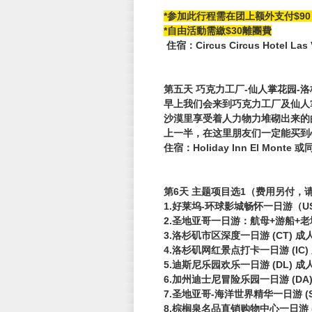
*参加此行程需在团上额外支付$9
*自由活動需繳$30離團費
住宿：Circus Circus Hotel La
第五天 巧克力工厂-仙人掌花园-洛
早上我们会来到巧克力工厂及仙人
沙漠里享受着人力物力堆砌出来的
上一半，在这里朋友们一定能买到
住宿：Holiday Inn El Monte 或
第6天 主题项目选1（费用另付，
1.好莱坞-环球影城畅怀一日游（US
2.圣地亚哥一日游：航母+游船+老城风
3.洛杉矶市区深度一日游 (CT) 成
4.洛杉矶网红景点打卡一日游 (IC)
5.迪斯尼乐园欢乐一日游 (DL) 成人
6.加州迪士尼冒险乐园一日游 (DA)
7.圣地亚哥-海洋世界精华一日游 (S
8.棕榈泉名品直销购物中心一日游 (P