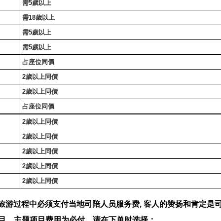
需
5
歲以上
需
18
歲以上
需
5
歲以上
需
5
歲以上
）
占座位同價
2
歲以上同價
2
歲以上同價
占座位同價
2
歲以上同價
2
歲以上同價
2
歲以上同價
2
歲以上同價
2
歲以上同價
旅游过程中必须支付当地司陪人员服务费, 客人的赞扬和肯定是
项目，主题项目费用为必付，请在下单时选择；