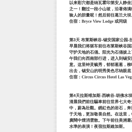
以来彩穴都是纳瓦霍印第安人静坐
之一！翻过一段小山坡，沿著佈满
验人的胆量呢！然后前往葛兰大坝
住宿：Bryce View Lodge 或同级
第3天 布莱斯峡谷-锡安国家公园-
早晨我们将驱车前往布莱斯峡谷国
守护天地的石俑。阳光为石俑披上
午我们向西南部行进，进入到锡安
意。这里钟灵毓秀，郁郁葱葱，柳
出去，锡安山的明秀美色尽纳眼底
住宿：Circus Circus Hotel Las V
第4天拉斯维加斯-西峡谷-胡佛水
清晨我們前往驅車前往世界七大奇
中，蔚為壯觀。銹紅色的岩石，奔
于天地，更加敬畏自然。在这里，
廣闊中煙消雲散。下午前往美洲最
水準的表演！夜宿拉斯維加斯。