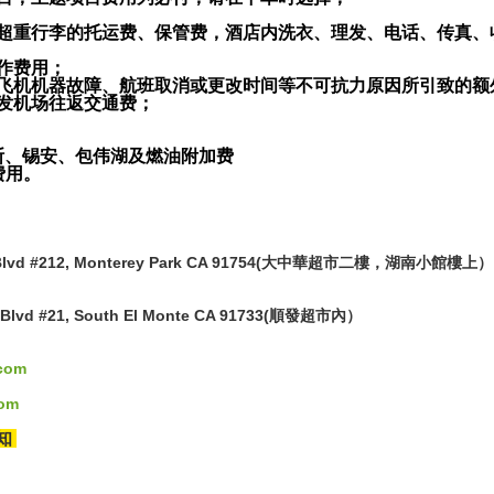
税，超重行李的托运费、保管费，酒店内洗衣、理发、电话、传真
工作费用；
气、飞机机器故障、航班取消或更改时间等不可抗力原因所引致的额
出发机场往返交通费；
布莱斯、锡安、包伟湖及燃油附加费
费用。
ic Blvd #212, Monterey Park CA 91754(大中華超市二樓，湖南小館樓上）
 Blvd #21, South El Monte CA 91733(順發超市內）
.com
com
知