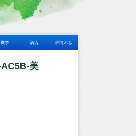
機票
酒店
諮詢天地
AC5B-美