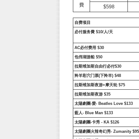
費
$598
自费项目
必付服务費
$10/
人
/
天
AC
必付费用
$30
包伟湖游船
$50
拉斯维加斯自由行必付
$30
羚羊彩穴门票
(
下羚羊
) $48
拉斯维加斯夜游
+
摩天轮
$75
拉斯维加斯夜游
$35
太陽劇團
-
愛
- Beatles Love $133
藍人
- Blue Man $133
太陽劇團
-
卡秀
- KA $126
太陽劇團火辣奇幻秀
- Zumanity $95