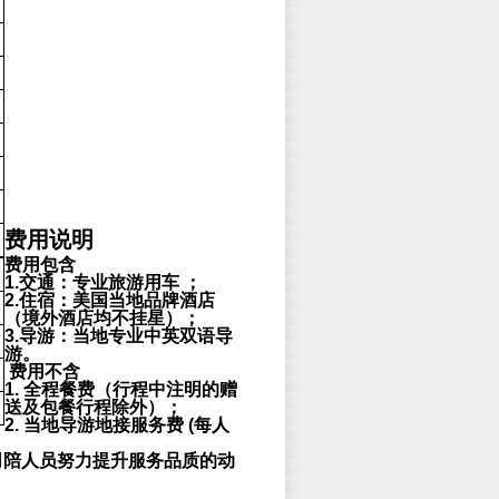
费用说明
费用包含
1.交通：专业旅游用车 ；
2.住宿：美国当地品牌酒店
（境外酒店均不挂星）；
3.导游：当地专业中英双语导
游。
费用不含
1. 全程餐费（行程中注明的赠
送及包餐行程除外）；
2. 当地导游地接服务费 (每人
司陪人员努力提升服务品质的动