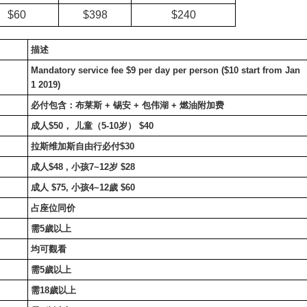
$60
$398
$240
描述
Mandatory service fee $9 per day per person ($10 start from Jan
1 2019)
必付包含：布莱斯
+
锡安
+
包伟湖
+
燃油附加费
成人
$50
，
儿童（
5-10
岁）
$40
拉斯维加斯自由行必付
$30
成人
$48 ,
小孩
7~12
岁
$28
成人
$75,
小孩
4~12
歲
$60
占座位同价
需
5
歲以上
均可觀看
需
5
歲以上
需
18
歲以上