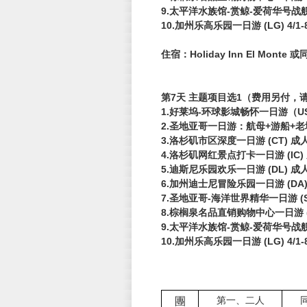
9.太平洋水族馆-赏鲸-爱荷华号战舰一
10.加州乐高乐园一日游 (LG) 4/1-
住宿：Holiday Inn El Monte 或
第7天 主题项目选1（费用另付，
1.好莱坞-环球影城畅怀一日游（US
2.圣地亚哥一日游：航母+游船+老城风
3.洛杉矶市区深度一日游 (CT) 成
4.洛杉矶网红景点打卡一日游 (IC)
5.迪斯尼乐园欢乐一日游 (DL) 成人
6.加州迪士尼冒险乐园一日游 (DA)
7.圣地亚哥-海洋世界精华一日游 (S
8.棕榈泉名品直销购物中心一日游 (P
9.太平洋水族馆-赏鲸-爱荷华号战舰一
10.加州乐高乐园一日游 (LG) 4/1-
團
第一、二人