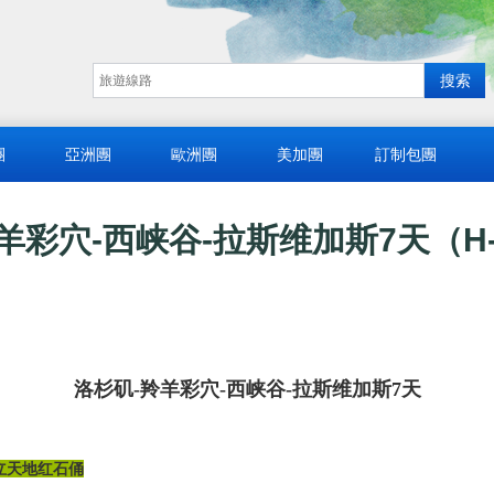
團
亞洲團
歐洲團
美加團
訂制包團
羚羊彩穴-西峡谷-拉斯维加斯7天（H-
洛杉矶-羚羊彩穴-西峡谷-拉斯维加斯7天
立天地红石俑