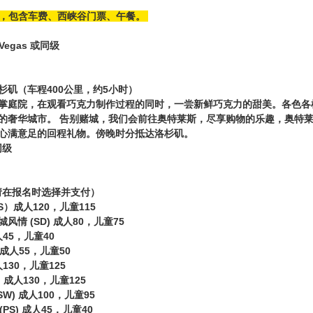
0，包含车费、西峡谷门票、午餐。
s Vegas 或同级
杉矶（车程400公里，约5小时）
掌庭院，在观看巧克力制作过程的同时，一尝新鲜巧克力的甜美。各色各
的奢华城市。 告别赌城，我们会前往奥特莱斯，尽享购物的乐趣，奥特
心满意足的回程礼物。傍晚时分抵达洛杉矶。
同级
请在报名时选择并支付）
）成人120，儿童115
情 (SD) 成人80，儿童75
人45，儿童40
 成人55，儿童50
130，儿童125
 成人130，儿童125
W) 成人100，儿童95
S) 成人45，儿童40