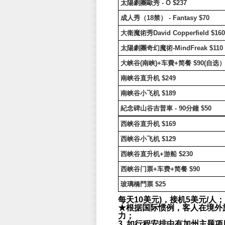
太陽劇團歐秀
- O $237
成人秀（
18
禁）
- Fantasy $70
大衛魔術秀
David Copperfield $160
太陽劇團奇幻魔術
-MindFreak $110
大峡谷
(
南峡
)+
车費
+
简餐
$90(
自选
南峡谷直升机
$249
南峡谷小飞机
$189
紀念碑山谷吉普車
- 90
分鐘
$50
西峡谷直升机
$169
西峡谷小飞机
$129
西峡谷直升机
+
游船
$230
西峡谷门票
+
车费
+
简餐
$90
玻璃橋門票
$25
每天10美元)，接机5美元/人；
★根据国际惯例，客人在境外
力；
3. 如行程安排中有加州主题