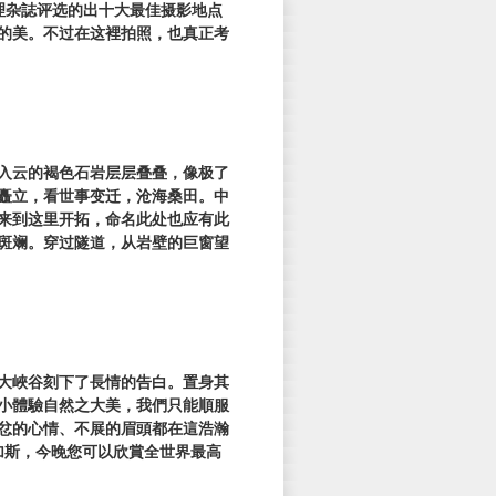
理杂誌评选的出十大最佳摄影地点
的美。不过在这裡拍照，也真正考
入云的褐色石岩层层叠叠，像极了
矗立，看世事变迁，沧海桑田。中
来到这里开拓，命名此处也应有此
斑斓。穿过隧道，从岩壁的巨窗望
大峽谷刻下了長情的告白。置身其
小體驗自然之大美，我們只能順服
忿的心情、不展的眉頭都在這浩瀚
加斯，今晚您可以欣賞全世界最高