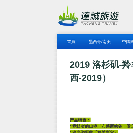
首頁
墨西哥/南美
中國
2019 洛杉矶-
西-2019）
产品特色：
* 竞技者的山魂「布莱斯峡谷」傲
* 流光溢彩的「羚羊彩穴」