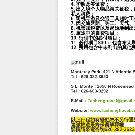
4. 护照及签证费；
5. 出入境个人物品海关征
私人消费；
6. 司机导游及交通工具超时
7. 因交通延阻、罢工、天
8. 机票加税费以及起始地到
9. 旅途中的自费项目；
10. 行程中的必付项目；
11. 必付项目$30： 包含
12. 费用包含中未列出的其他
Monterey Park:
421 N Atlant
Tel：626-382-3623
S El Monte：
2650 N Rosemead
Tel：
626-603-9292
E-Mail：
Tachengtravel@gmail
Website:
www.Tachengtravel.
以上行程如有變動恕不另行通
達誠旅遊最終保留解釋權
詳情請來電咨詢626-382-3623