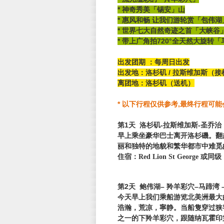
* 神奇秀美「锡安」山
* 惠风和畅 让我们游轮赏「包伟
* 世界七大自然奇迹之首「大峡谷
* 带上广角拍720°全天然大旋转
出发团期 ：
每周日出发
出发地：洛杉矶 / 拉斯维加斯（接
离团地：洛杉矶（送机）
* 以下行程仅供参考,最终行程可
第1天 洛杉矶-拉斯维加斯-圣乔治
早上乘坐豪华巴士离开洛杉磯。翻
丽和独特的地貌和繁华都市中难觅
住宿：Red Lion St George 或同级
第2天 鲍伟湖– 羚羊彩穴–马蹄湾
今天早上我们乘船游览北美洲最大
浩瀚，荒凉，寧静。当船隻穿过狭
之一的下羚羊彩穴，跟随纳瓦霍印