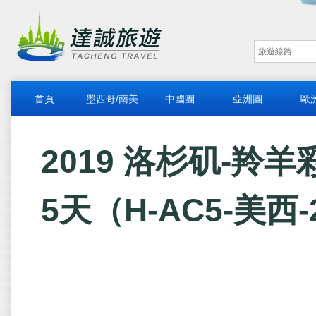
首頁
墨西哥/南美
中國團
亞洲團
歐
2019 洛杉矶-羚
5天（H-AC5-美西-