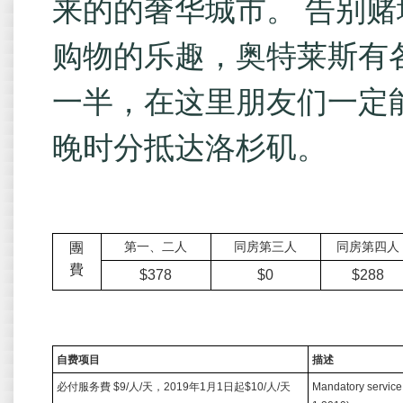
来的的奢华城市。 告别
购物的乐趣，奥特莱斯有
一半，在这里朋友们一定
晚时分抵达洛杉矶。
團
第一、二人
同房第三人
同房第四人
費
$378
$0
$288
自费项目
描述
必付服务費
$9/
人
/
天，
2019
年
1
月
1
日起
$10/
人
/
天
Mandatory service 