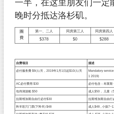
一半，在这里朋友们一定
晚时分抵达洛杉矶。
團
第一、二人
同房第三人
同房第四人
費
$378
$0
$288
自费项目
描述
必付服务費
$9/
人
/
天，
2019
年
1
月
1
日起
$10/
人
/
天
Mandatory service 
1 2019)
AC
必付费用
$30
必付包含：布莱斯
包伟湖游船
$50
成人
$50
，
儿童（
拉斯维加斯自由行必付
$30
拉斯维加斯自由行
羚羊彩穴门票
(
下羚羊
) $48
成人
$48 ,
小孩
7~1