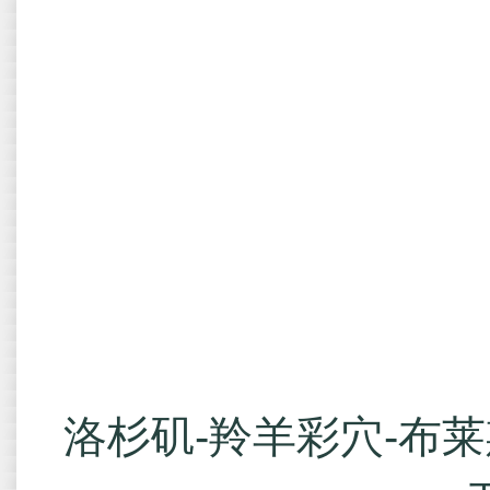
洛杉矶-羚羊彩穴-布莱