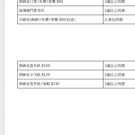
西峡谷门票
+
车费
+
简餐
$90
2
歲以上同價
玻璃橋門票
$25
2
歲以上同價
大峡谷
(
南峡
)+
车費
+
简餐
$90(
自选）
占座位同價
西峡谷直升机
$169
2
歲以上同價
西峡谷小飞机
$129
2
歲以上同價
西峡谷直升机
+
游船
$230
2
歲以上同價