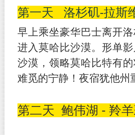
第一天
洛杉矶-拉斯
早上乘坐豪华巴士离开洛
进入莫哈比沙漠。形单影
沙漠，领略莫哈比特有的
难觅的宁静！夜宿犹他州
第二天
鲍伟湖 - 羚羊