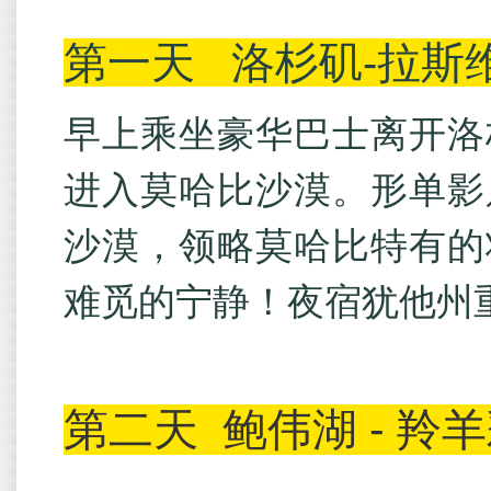
第一天
洛杉矶-拉斯
早上乘坐豪华巴士离开洛
进入莫哈比沙漠。形单影
沙漠，领略莫哈比特有的
难觅的宁静！夜宿犹他州
第二天
鲍伟湖 - 羚羊