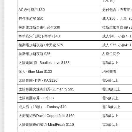
1 2019)
AC
必付费用
$30
必付包含：布莱斯
包伟湖游船
$50
成人
$50
，
儿童（
拉斯维加斯自由行必付
$30
拉斯维加斯自由行
羚羊彩穴门票
(
下羚羊
) $48
成人
$48 ,
小孩
7~1
拉斯维加斯夜游
+
摩天轮
$75
成人
$75,
小孩
4~1
拉斯维加斯夜游
$35
占座位同价
太陽劇團
-
愛
- Beatles Love $133
需
5
歲以上
藍人
- Blue Man $133
均可觀看
太陽劇團
-
卡秀
- KA $126
需
5
歲以上
太陽劇團火辣奇幻秀
- Zumanity $95
需
18
歲以上
太陽劇團歐秀
- O $237
需
5
歲以上
成人秀（
18
禁）
- Fantasy $70
需
18
歲以上
大衛魔術秀
David Copperfield $160
需
5
歲以上
太陽劇團奇幻魔術
-MindFreak $110
需
5
歲以上