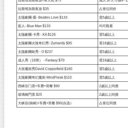
拉斯维加斯夜游
+
摩天轮
$75
成人
$75,
小孩
4~1
拉斯维加斯夜游
$35
占座位同价
太陽劇團
-
愛
- Beatles Love $133
需
5
歲以上
藍人
- Blue Man $133
均可觀看
太陽劇團
-
卡秀
- KA $126
需
5
歲以上
太陽劇團火辣奇幻秀
- Zumanity $95
需
18
歲以上
太陽劇團歐秀
- O $237
需
5
歲以上
成人秀（
18
禁）
- Fantasy $70
需
18
歲以上
大衛魔術秀
David Copperfield $160
需
5
歲以上
太陽劇團奇幻魔術
-MindFreak $110
需
5
歲以上
西峡谷门票
+
车费
+
简餐
$90
2
歲以上同價
玻璃橋門票
$25
2
歲以上同價
大峡谷
(
南峡
)+
车費
+
简餐
$90(
自选）
占座位同價