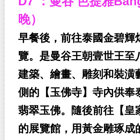
D7
：曼谷 芭提雅Bangk
晚）
早餐後，前往泰國金碧輝
覽。是曼谷王朝壹世王至
建築、繪畫、雕刻和裝潢
側的【玉佛寺】寺內供奉
翡翠玉佛。隨後前往【皇
的展覽館，用黃金雕琢成