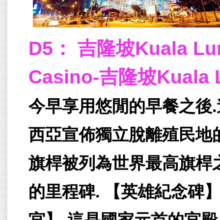
D5： 吉隆坡Kuala Lu
Casino-吉隆坡Kuala 
今早享用悠閒的早餐之後.
西亞宣佈獨立脫離殖民地的
旗桿被列為世界最高旗桿之
的里程碑. 【英雄紀念碑