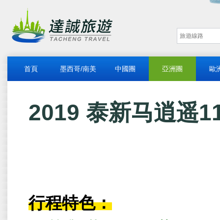
首頁
墨西哥/南美
中國團
亞洲團
歐
2019 泰新马逍遥1
行程特色：