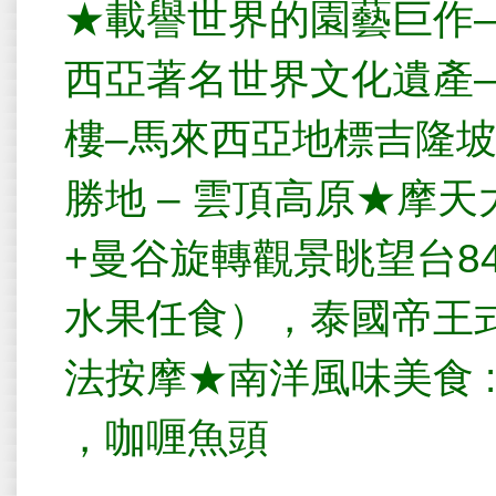
★
載譽世界的園藝巨作
西亞著名世界文化遺產
樓–馬來西亞地標吉隆
勝地 – 雲頂高原★
摩天
+
曼谷旋轉觀景眺望台
8
水果任食），泰國帝王
法按摩
★南洋風味美食
:
，咖喱魚頭