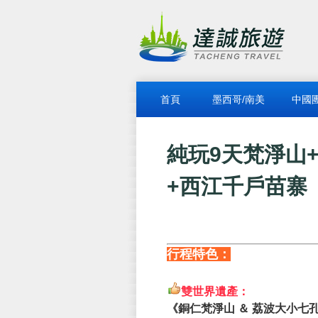
首頁
墨西哥/南美
中國
純玩9天梵淨山
+西江千戶苗寨
行程特色：
雙世界遺產：
《銅仁梵淨山 ＆ 荔波大小七