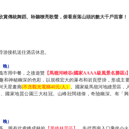
欣賞傳統舞蹈、聆聽嘹亮歌聲，俯看座落山頭的數大千戶苗寨！
导游接机送往酒店休息。
、晚）
義市用中餐，之後遊覽
【馬嶺河峽谷(國家AAAA級風景名勝區)
趣和神秘幽深的色彩，以規模宏大的瀑布和岩頁壁掛，形成主
河天星畫廊
(不含觀光電梯40元/人）
。國家級馬嶺河地縫景區，
區、國家地質公園三大桂冠。山峰壯闊雄偉，奇險幽深。有「興
。
、晚）
多，唯有此處峰成林的
【萬峰林景區】
，先從西南入口乘坐小火