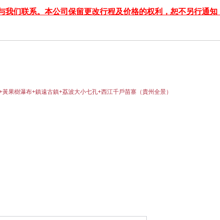
与我们联系。本公司保留更改行程及价格的权利，恕不另行通知
+黃果樹瀑布+鎮遠古鎮+荔波大小七孔+西江千戶苗寨（貴州全景）