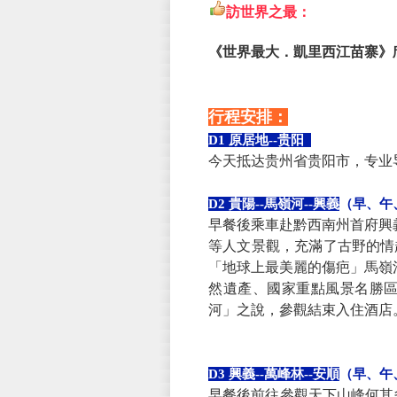
訪世界之最：
《世界最大．凱里西江苗寨》
行程安排：
D1 原居地--贵阳
今天抵达贵州省贵阳市，专业
D2 貴陽--馬嶺河--興義
（早、午
早餐後乘車赴黔西南州首府興
等人文景觀，充滿了古野的情
「地球上最美麗的傷疤」馬嶺
然遺產、國家重點風景名勝
河」之說，參觀結束入住酒店
D3 興義--萬峰林--安順
（早、午
早餐後前往參觀天下山峰何其