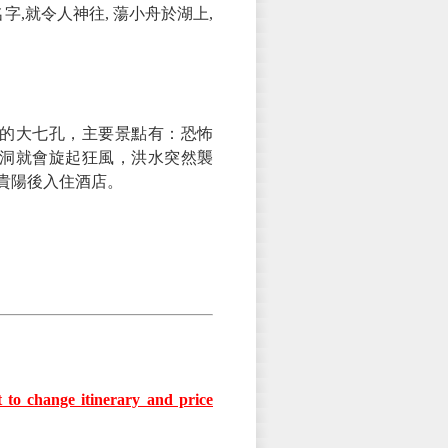
名字,就令人神往, 蕩小舟於湖上,
的大七孔，主要景點有：恐怖
洞就會旋起狂風，洪水突然襲
貴陽後入住酒店。
t to change itinerary and price