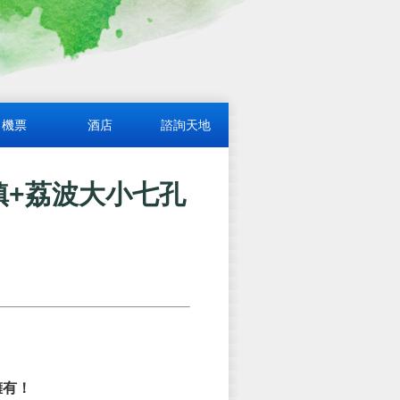
機票
酒店
諮詢天地
鎮+荔波大小七孔
擁有！