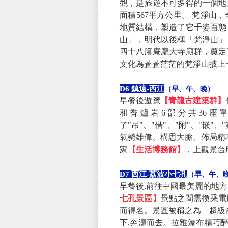
觀，是旅遊不可多得的一個地
面積567平方公里。 梵淨
地質結構，塑造了它千姿百態
山」，明代以後稱「梵淨山」
四十八腳庵龐大寺廟群，奠定
文化為蒼蒼茫茫的梵淨山披上
D6 鎮遠-西江
（早、午、晚）
早餐後遊覽
【青龍古建築群】
和香爐岩6部分共36
了"吊"、"借"、"附"、"
氣勢雄偉、構思大膽、佈局精
家
【生活博務館】
，上觀景台
D7 西江-荔波小七孔
（早、午、
早餐後,前往中國最美麗的地
七孔景區】
景點之間需換乘電
而得名。景區被稱之為「超級盆
下,奔瀉而去。拉雅瀑布精巧醉