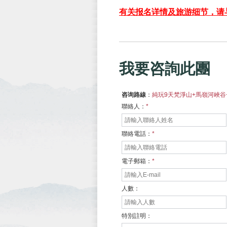
有关报名详情及旅游细节，请
我要咨詢此團
咨询路線
：
純玩9天梵淨山+馬嶺河峽谷
聯絡人：
*
聯絡電話：
*
電子郵箱：
*
人數：
特別註明：