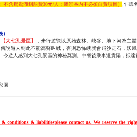
：不含鴛鴦湖划船費30元/人；屬景區內不必須自費項目）
,乍聽
晚）
往
【大七孔景區】
，步行遊覽以原始森林、峽谷、地下河為主體
，傳說遊人到此不能高聲叫喊，否則恐怖峽就會飛沙走石，妖風
。令遊人感到大七孔景區的神秘莫測。中餐後乘車返貴陽，抵達
家園
& conditions & liabilitiesplease contact us. We reserve the righ