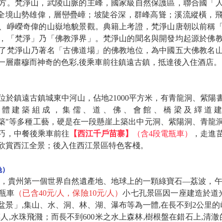
方。梵淨山，武陵山脈的主峰，國家級自然保護區，聯合國「
山，全境山勢雄偉，層巒疊嶂；坡陡谷深，群峰高聳；溪流縱橫，
、崢嶸奇偉的山嶽地貌景觀。典籍上考證，梵淨山唐朝以前稱
，「梵淨」乃「佛教淨界」。梵淨山的聞名與開發均起源於佛
了梵淨山乃著名「古佛道場」的佛教地位，為中國五大佛教名
一層肅穆而神奇的色彩,後乘車前往鎮遠古鎮，抵達後入住酒店。
位於鎮遠古鎮城東中河山，佔地21000平方米，有青龍洞、紫
座單體建築組成，集儒、道、佛、會館、橋梁及繹道建
嵌"、"築"等多種工藝，硬是在一段懸崖上築出中元洞、紫陽洞、青
巧，中餐後乘車前往
【西江千戶苗寨】
（含4段電瓶車）
，走進
欣賞西江全景；後入住西江景區特色客棧。
晚）
方，貴州第一個世界自然遺產地、地球上的一顆綠寶石—荔波，午
瓶車
（已含40元/人，保險10元/人）
小七孔景區因一座建造於道光1
景」,集山、水、洞、林、湖、瀑布等為一體,在長不到2公里的峽
人,水珠飛濺；而長不到600米之水上森林,樹根盤在錯石上,清澈