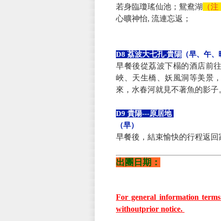
若身臨瓊瑤仙池；鴛鴦湖
（注
心曠神怡, 流連忘返；
D8 荔波大七孔-貴陽
（早、午、
早餐後從荔波下榻的酒店前
峽、天生橋、妖風洞等美景
來，水春河就見不著魚的影子
D9 貴陽---原居地
（
早）
早餐後，結束愉快的行程返回
出團日期：
For general information terms 
withoutprior notice.