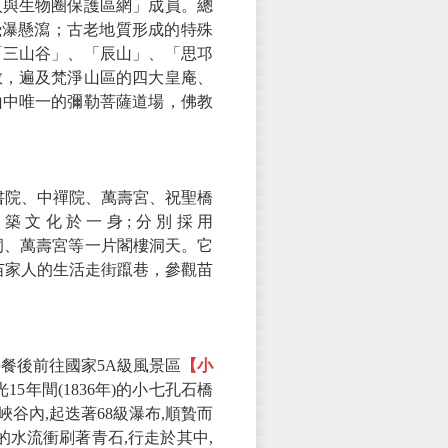
人與生物圈保護區網」成員。總
飛瀑懸瀉；古老地質形成的特殊
「三山谷」、「辰山」、「思邛
教，遍及梵淨山區的四大皇庵、
山中唯一的彌勒菩薩道場，佛教
陽書院、中禪院、萬壽宮、祝聖橋
築文化於一身;分別採用
龍洞、萬壽宮等一片閣樓洞天。它
苗家人的生活走街躥巷，參觀苗
餐後前往國家5A級風景區
【小
5年間(1836年)的小七孔石橋
谷內,起迭著68級瀑布,順贄而
的水流衝刷著青石,行走於其中,