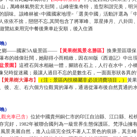
上山，萬峰林氣勢宏大壯闊，山峰密集奇特，造型和諧完美，明
的韻味。該峰林被<中國國家地理>「選美中國」活動評選為「
人依依不捨，戀戀不忘,其間包含了將軍峰、眾星捧月、八卦田
,遊覽結束用完中餐後乘車赴安順，後入住酒
晚）
之鄉——國家5A級景區——
【黃果樹風景名勝區】
換乘景區環保
瀑布的雄偉壯闊，她顯得小而精緻，因在80版《西遊記》中出
盆景園】
這裡石與水相融一體，腳踏在石上，人行在水中，小
像兒時捉迷藏；最讓人過目不忘的是數生石，一面面形狀各異的青
【黃果樹大瀑布】
（注：景區內扶梯屬非必須消費項目，）
黃果
、後、左、右六個方位觀賞的瀑布，通過從瀑布後自然貫通的
晚）
/人觀光車已含）
位於中國貴州銅仁市的印江自治縣、江口縣、松
保存完好，1982年被聯合國列為一級世界生態保護區。梵淨山
。風景美麗自然，進入山區完全找不著人工景色的痕跡，其主峰