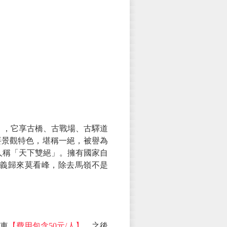
】
，它享古橋、古戰場、古驛道
要景觀特色，堪稱一絕，被譽為
人稱「天下雙絕」。擁有國家自
義歸來莫看峰，除去馬嶺不是
車
【費用包含50元/人】
，之後