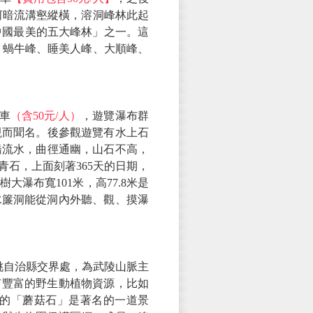
河暗流溝壑縱橫，溶洞峰林此起
中國最美的五大峰林」之一。這
、蝸牛峰、睡美人峰、大順峰、
車
（含50元/人）
，遊覽瀑布群
現而聞名。後參觀遊覽有水上石
橋流水，曲徑通幽，山石不高，
石，上面刻著365天的日期，
樹大瀑布寬101米，高77.8米是
水簾洞能從洞內外聽、觀、摸瀑
桃自治縣交界處，為武陵山脈主
擁有豐富的野生動植物資源，比如
的「蘑菇石」是著名的一道景