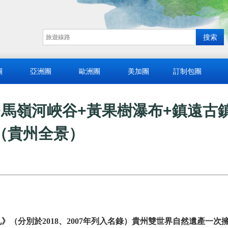
團
亞洲團
歐洲團
美加團
訂制包團
+馬嶺河峽谷+黃果樹瀑布+鎮遠古
（貴州全景）
孔》（分別於2018、2007年列入名錄）貴州雙世界自然遺產一次