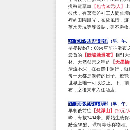
換乘電瓶車
【包含50元/人】
彼伏，有著鬼斧神工人間仙境
裡的田園風光，布依風情，讓
落水天坑等等景點，美不勝收
D4 安順-黃果樹-貴陽
（早、午、
早餐後約7：00乘車前往瀑布
最寬的
【陡坡塘瀑布】
相對大
林、天然盆景之稱的
【天星橋
清流不深，在石縫中穿行，就
每一天都是獨特的日子。遊覽
世界上唯一可以從上、下、前
布，之後乘車入住酒店。
D5 貴陽-梵淨山-鎮遠
（早、午、
早餐後前往
【梵淨山】
(20元
峰，海拔2494米。原始生態
黔金絲猴、珙桐等珍稀物種